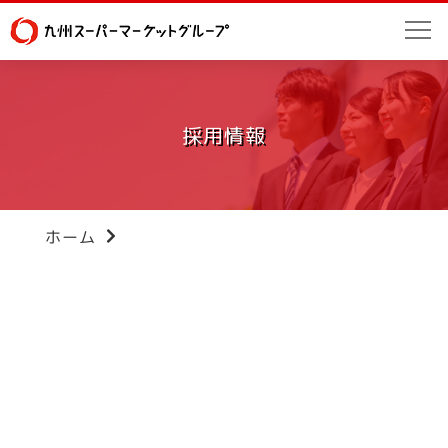
採用情報
ホーム
Warning
: Attempt to read property "label"
on null in
/home/bikosya2023/kyushu-
sg.co.jp/public_html/wp/wp-
content/themes/super-
value/inc/breadcrumb.php
on line
105